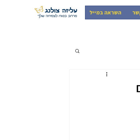
שר
השראה במייל