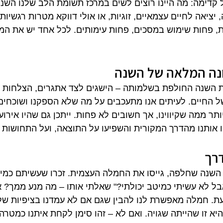
 קדימה: מה היינו רוצים לשים במרכז תשומת הלב שלנו השנה
יציאה לחיים עצמאיים, זוגיות, או אולי דווקא מטרות רגשיות 
ות, פחות שימוש במסכים, פחות עימותים. לכל אחד יש את המי
נה המלאה של השנה
ת השנה החולפת בשלמותה – הישגים לצד אתגרים, הצלחות ל
ל החיים. לעיתים אנו מתעכבים על מה שלא הספקנו ושוכחים
ותר ממה שקיווינו, אך חשובים לא פחות. ייתכן גם שהיו אירועי
אותנו מהדרך המקורית והשפיעו על התוצאה, ועל התחושות ש
רך
השנה שחלפה, גייסו את החמלה העצמית. זכרו שעשיתם כמיט
ל לא עשיתי כמיטב יכולתי?" שאלתי אותו – מה מנע ממך? אול
ת. חמלה מאפשרת לנו להבין שגם אם לא עמדנו בציפיות של ע
יא זו שהייתה שגויה. ואם לא – זהו סימן לקחת איתנו כמטרה