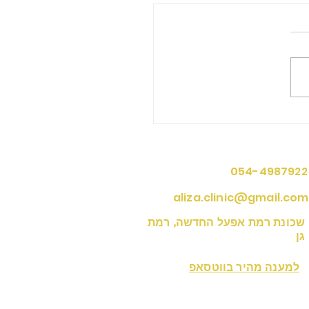
בחור מטרה לשנה החדשה
 באמת שלך?
ים ליצירת קשר
054-4987922
aliza.clinic@gmail.com
שכונת רמת אפעל החדשה, רמת
גן
למענה מהיר בווטסאפ