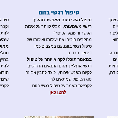
טיפול רגשי בזום
עצמך
טיפול רגשי בזום מאפשר תהליך
טיפול
ים
רגשי משמעותי
, ומבלי לוותר על איכות
וקצר-
יצור
הקשר והעומק הטיפולי.
להתמ
הוא
מחקרים הוכיחו את יעילותו ואיכותו של
שמעס
טיפול רגשי בזום, גם במצבים כמו
ממוקד
רדה
,
דיכאון, חרדה.
תהליך
ים
במאמר תוכלו לקרוא יותר על טיפול
בחייך
ויות
רגשי אונליין
, מהם התנאים הדרושים
להתמו
ודה,
לקיום מפגש איכותי, וכיצד להבין אם זה
הורו
סוג הטיפול שמתאים לך.
שינוי
לקריאת מאמר על טיפול רגשי בזום
לקריא
​לחצו כאן