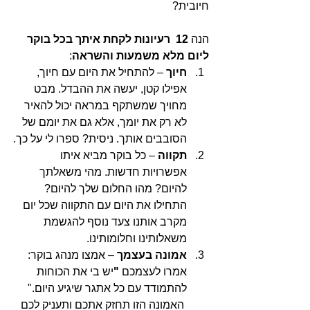
חיובית?
הנה 
12  רעיונות לקחת איתך בכל בוקר 
ליום מלא משמעות והשראה
:
חיוך
 – להתחיל את היום עם חיוך, 
אפילו קטן, יעשה את ההבדל. מבט 
מחויך שמשתקף במראה יכול להאיר 
לא רק את יומך, אלא גם את יומם של 
הסובבים אותך. ניסית? ספרו לי על כך.
תקווה
 – כל בוקר מביא איתו 
אפשרויות חדשות. מהי משאלתך 
להיום? מהו החלום שלך להיום? 
התחילו את היום עם התקווה שכל יום 
מקרב אותנו צעד נוסף להגשמת 
משאלותינו וחלומותינו.
אמונה בעצמך
 – אמצו מנהג בוקר: 
אמרו לעצמכם 
"
יש בי את הכוחות 
להתמודד עם כל אתגר שיגיע היום." 
 האמונה הזו תחזק אתכם ותעניק לכם 